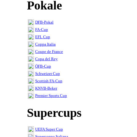
Pokale
DFB-Pokal
FA-Cup
EFL Cup
Coppa Italia
Coupe de France
Copa del Rey
ÖFB-Cup
Schweizer Cup
Scottish FA-Cup
KNVB-Beker
Premier Sports Cup
Supercups
UEFA Super Cup
Supercoppa Italiana