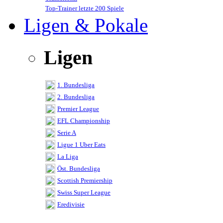
Top-Trainer letzte 200 Spiele
Ligen & Pokale
Ligen
1. Bundesliga
2. Bundesliga
Premier League
EFL Championship
Serie A
Ligue 1 Uber Eats
La Liga
Öst. Bundesliga
Scottish Premiership
Swiss Super League
Eredivisie