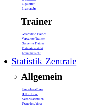
Ligaleiter
Ligaregeln
Trainer
Gefährdete Trainer
Verwarnte Trainer
Gesperrte Trainer
Trainerübersicht
Teamübersicht
Statistik-Zentrale
Allgemein
Funbolzer-Treue
Hall of Fame
Saisonstatistiken
Team des Jahres