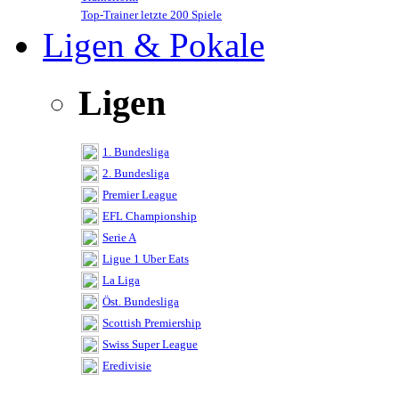
Top-Trainer letzte 200 Spiele
Ligen & Pokale
Ligen
1. Bundesliga
2. Bundesliga
Premier League
EFL Championship
Serie A
Ligue 1 Uber Eats
La Liga
Öst. Bundesliga
Scottish Premiership
Swiss Super League
Eredivisie