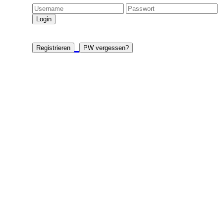
Login
Registrieren
PW vergessen?