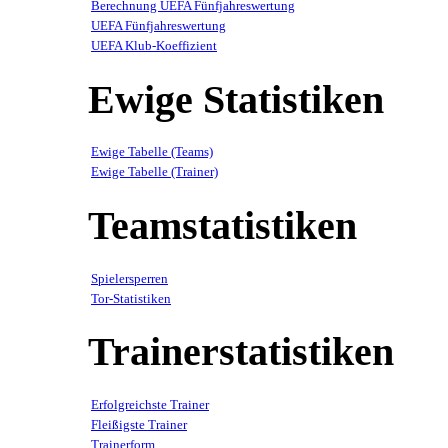
Berechnung UEFA Fünfjahreswertung
UEFA Fünfjahreswertung
UEFA Klub-Koeffizient
Ewige Statistiken
Ewige Tabelle (Teams)
Ewige Tabelle (Trainer)
Teamstatistiken
Spielersperren
Tor-Statistiken
Trainerstatistiken
Erfolgreichste Trainer
Fleißigste Trainer
Trainerform