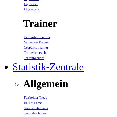
Ligaleiter
Ligaregeln
Trainer
Gefährdete Trainer
Verwarnte Trainer
Gesperrte Trainer
Trainerübersicht
Teamübersicht
Statistik-Zentrale
Allgemein
Funbolzer-Treue
Hall of Fame
Saisonstatistiken
Team des Jahres