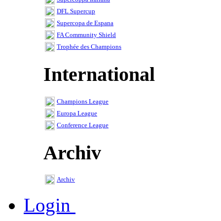
DFL Supercup
Supercopa de Espana
FA Community Shield
Trophée des Champions
International
Champions League
Europa League
Conference League
Archiv
Archiv
Login