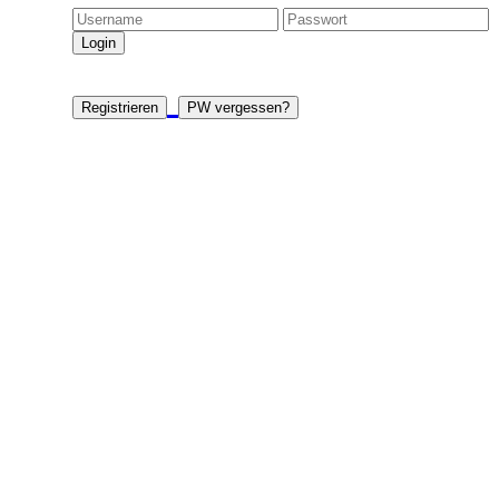
Login
Registrieren
PW vergessen?