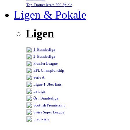
Top-Trainer letzte 200 Spiele
Ligen & Pokale
Ligen
1. Bundesliga
2. Bundesliga
Premier League
EFL Championship
Serie A
Ligue 1 Uber Eats
La Liga
Öst. Bundesliga
Scottish Premiership
Swiss Super League
Eredivisie