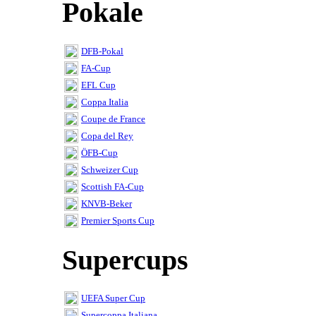
Pokale
DFB-Pokal
FA-Cup
EFL Cup
Coppa Italia
Coupe de France
Copa del Rey
ÖFB-Cup
Schweizer Cup
Scottish FA-Cup
KNVB-Beker
Premier Sports Cup
Supercups
UEFA Super Cup
Supercoppa Italiana