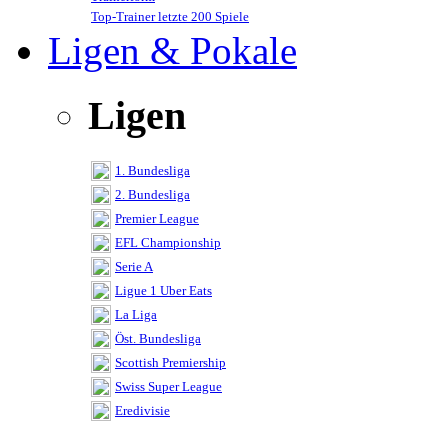
Top-Trainer letzte 200 Spiele
Ligen & Pokale
Ligen
1. Bundesliga
2. Bundesliga
Premier League
EFL Championship
Serie A
Ligue 1 Uber Eats
La Liga
Öst. Bundesliga
Scottish Premiership
Swiss Super League
Eredivisie