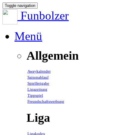
Toggle navigation
Funbolzer
Menü
Allgemein
Awaykalender
Saisonablauf
Spielfreigabe
Ligazeitung
Tippspiel
Freundschaftswerbung
Liga
Ligakodex