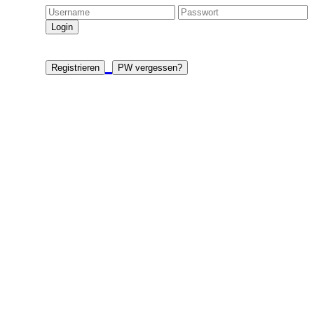
Login
Registrieren
PW vergessen?