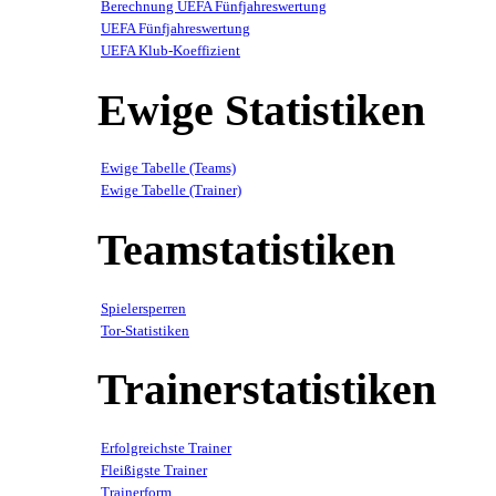
Berechnung UEFA Fünfjahreswertung
UEFA Fünfjahreswertung
UEFA Klub-Koeffizient
Ewige Statistiken
Ewige Tabelle (Teams)
Ewige Tabelle (Trainer)
Teamstatistiken
Spielersperren
Tor-Statistiken
Trainerstatistiken
Erfolgreichste Trainer
Fleißigste Trainer
Trainerform