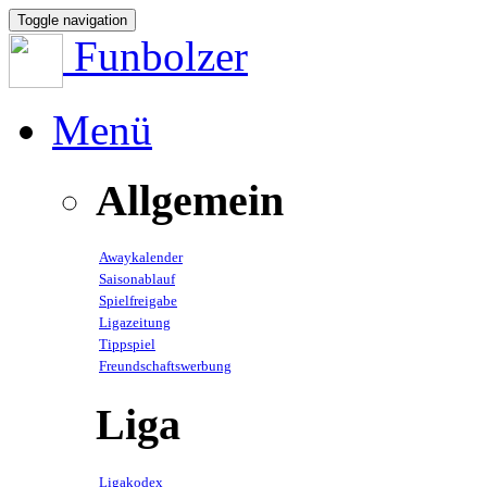
Toggle navigation
Funbolzer
Menü
Allgemein
Awaykalender
Saisonablauf
Spielfreigabe
Ligazeitung
Tippspiel
Freundschaftswerbung
Liga
Ligakodex