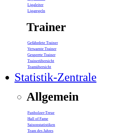
Ligaleiter
Ligaregeln
Trainer
Gefährdete Trainer
Verwarnte Trainer
Gesperrte Trainer
Trainerübersicht
Teamübersicht
Statistik-Zentrale
Allgemein
Funbolzer-Treue
Hall of Fame
Saisonstatistiken
Team des Jahres