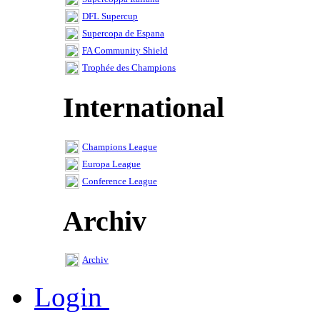
DFL Supercup
Supercopa de Espana
FA Community Shield
Trophée des Champions
International
Champions League
Europa League
Conference League
Archiv
Archiv
Login