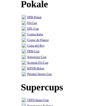
Pokale
DFB-Pokal
FA-Cup
EFL Cup
Coppa Italia
Coupe de France
Copa del Rey
ÖFB-Cup
Schweizer Cup
Scottish FA-Cup
KNVB-Beker
Premier Sports Cup
Supercups
UEFA Super Cup
Supercoppa Italiana