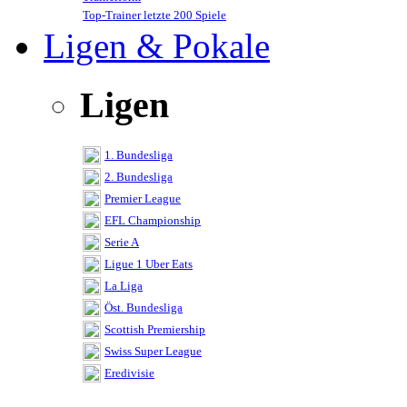
Top-Trainer letzte 200 Spiele
Ligen & Pokale
Ligen
1. Bundesliga
2. Bundesliga
Premier League
EFL Championship
Serie A
Ligue 1 Uber Eats
La Liga
Öst. Bundesliga
Scottish Premiership
Swiss Super League
Eredivisie