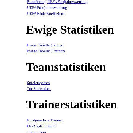
Berechnung UEFA Fünfjahreswertung
UEFA Fünfjahreswertung
UEFA Klub-Koeffizient
Ewige Statistiken
Ewige Tabelle (Teams)
Ewige Tabelle (Trainer)
Teamstatistiken
Spielersperren
Tor-Statistiken
Trainerstatistiken
Erfolgreichste Trainer
Fleißigste Trainer
Trainerform