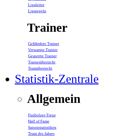
Ligaleiter
Ligaregeln
Trainer
Gefährdete Trainer
Verwarnte Trainer
Gesperrte Trainer
Trainerübersicht
Teamübersicht
Statistik-Zentrale
Allgemein
Funbolzer-Treue
Hall of Fame
Saisonstatistiken
Team des Jahres