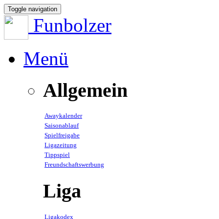
Toggle navigation
Funbolzer
Menü
Allgemein
Awaykalender
Saisonablauf
Spielfreigabe
Ligazeitung
Tippspiel
Freundschaftswerbung
Liga
Ligakodex