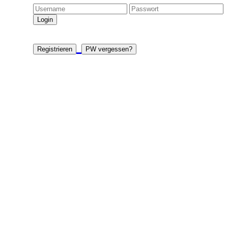
Login
Registrieren
PW vergessen?