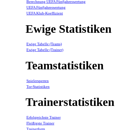
Berechnung UEFA Fünfjahreswertung
UEFA Fünfjahreswertung
UEFA Klub-Koeffizient
Ewige Statistiken
Ewige Tabelle (Teams)
Ewige Tabelle (Trainer)
Teamstatistiken
Spielersperren
Tor-Statistiken
Trainerstatistiken
Erfolgreichste Trainer
Fleißigste Trainer
Trainerform