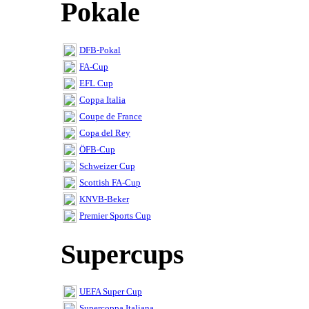
Pokale
DFB-Pokal
FA-Cup
EFL Cup
Coppa Italia
Coupe de France
Copa del Rey
ÖFB-Cup
Schweizer Cup
Scottish FA-Cup
KNVB-Beker
Premier Sports Cup
Supercups
UEFA Super Cup
Supercoppa Italiana