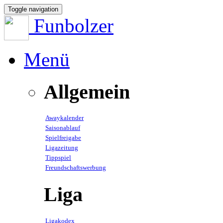
Toggle navigation
Funbolzer
Menü
Allgemein
Awaykalender
Saisonablauf
Spielfreigabe
Ligazeitung
Tippspiel
Freundschaftswerbung
Liga
Ligakodex