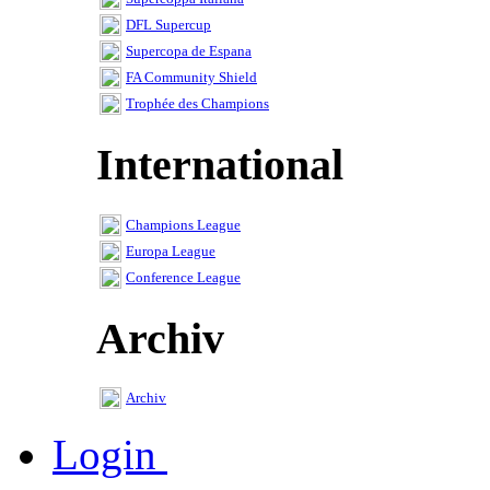
DFL Supercup
Supercopa de Espana
FA Community Shield
Trophée des Champions
International
Champions League
Europa League
Conference League
Archiv
Archiv
Login