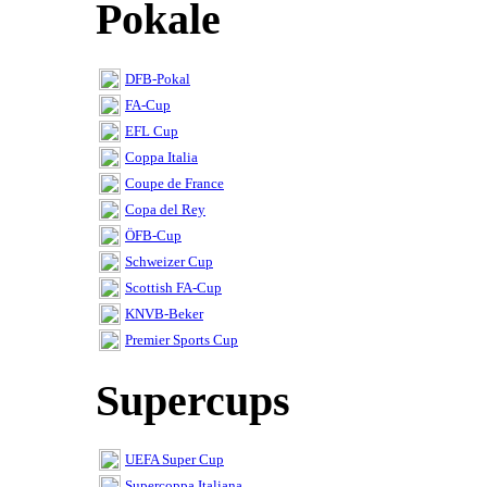
Pokale
DFB-Pokal
FA-Cup
EFL Cup
Coppa Italia
Coupe de France
Copa del Rey
ÖFB-Cup
Schweizer Cup
Scottish FA-Cup
KNVB-Beker
Premier Sports Cup
Supercups
UEFA Super Cup
Supercoppa Italiana